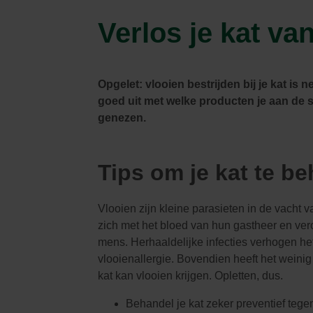
Parasols & schaduwdoeken
Kooien & volières
Tuinhuis
Andere tuinbewoners
Verlos je kat va
Bloempotten & bloembakken
Spelen
Tuinkamer
Verwarming
Nuttige accessoires
Carport
Tuinverlichting
Pergola
Decoratie
Brievenbus
Opgelet: vlooien bestrijden bij je kat is n
Speeltijd
Bouwmaterialen
goed uit met welke producten je aan de 
Afboording
genezen.
Kunstgras
Tips om je kat te b
Vlooien zijn kleine parasieten in de vacht v
zich met het bloed van hun gastheer
en ver
mens. Herhaaldelijke infecties verhogen het
vlooienallergie.
Bovendien heeft het weinig
kat kan vlooien krijgen. Opletten, dus.
Behandel je kat zeker preventief tegen