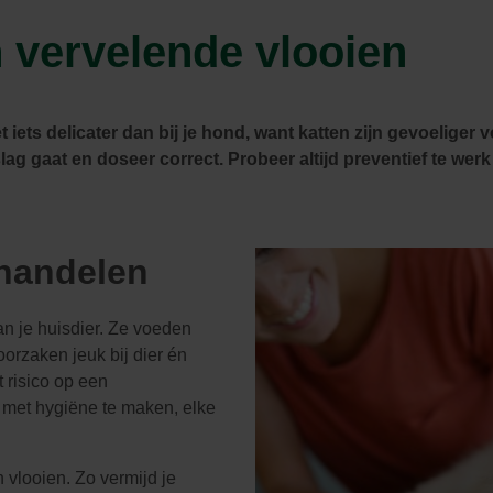
Zwembaden
Aquariums
Onderhoud
n vervelende vlooien
Filters & pompen
Nuttige accessoires
Filters & pompen
Ontspanning
et iets delicater dan bij je hond, want katten zijn gevoeliger
v
slag gaat en doseer
correct. Probeer altijd preventief te we
ehandelen
an je huisdier. Ze voeden
oorzaken jeuk bij dier én
 risico op een
 met hygiëne te maken, elke
 vlooien. Zo vermijd je