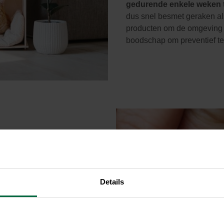
gedurende enkele weken ti
dus snel
besmet geraken als j
producten om de omgeving
boodschap om preventief te
 kat en zuigen haar bloed. In
el last van, maar de
ng, bloedarmoede of
e van Lyme bijvoorbeeld,
Details
n, is wel gevaarlijk voor hun
 op teken.
Heb je er
el mogelijk met behulp van