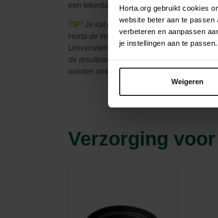
een tekentang.
Horta.org gebruikt cookies 
website beter aan te passen
TIP!
Je kat kan ook wormen hebben. Om dat t
verbeteren en aanpassen aan 
Horta de Wormiscope testkit,
samengesteld
je instellingen aan te pass
Universiteit Gent. Vraag ernaar in je Horta w
de
resultaten digitaal opgestuurd, zo weet j
worden ontwormd.
Weigeren
Verzorging voor 