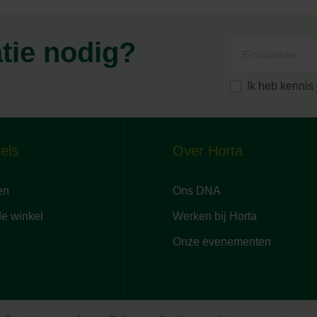
atie nodig?
Ik heb kenni
els
Over Horta
en
Ons DNA
de winkel
Werken bij Horta
Onze evenementen