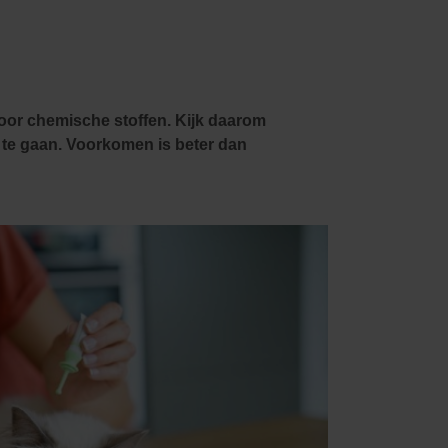
Kledij & schoeisel
Tuinvogels en andere
tuinbewoners
oor chemische stoffen. Kijk daarom
rk te gaan. Voorkomen is beter dan