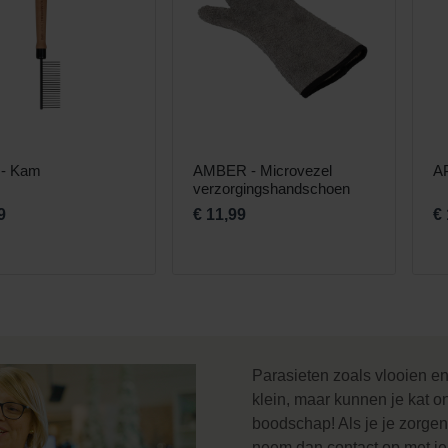
- Kam
AMBER - Microvezel
AP
verzorgingshandschoen
9
€ 11,99
€
Parasieten zoals vlooien en 
klein, maar kunnen je kat o
boodschap! Als je je zorgen
neem
dan contact op met je