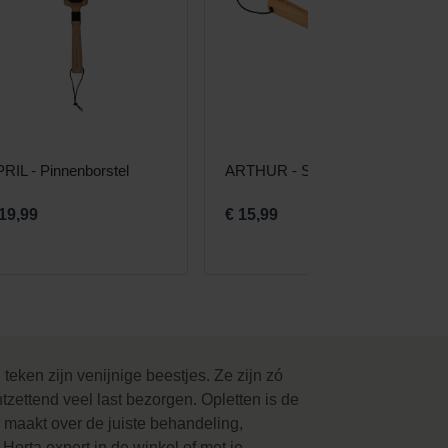
RIL - Pinnenborstel
ARTHUR - Slickerborstel
 19,99
€ 15,99
teken zijn venijnige beestjes. Ze zijn zó
ntzettend
veel last bezorgen. Opletten is de
 maakt over de juiste behandeling,
 Horta expert in de winkel of met je