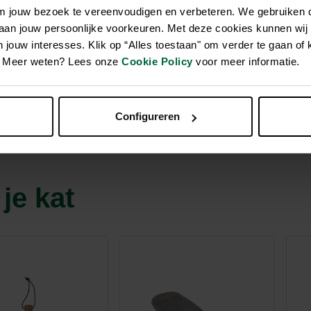
om jouw bezoek te vereenvoudigen en verbeteren. We gebruiken
 aan jouw persoonlijke voorkeuren. Met deze cookies kunnen wij
e controleren, vind je bij
jouw interesses. Klik op “Alles toestaan" om verder te gaan of 
 in samenwerking met de
en. Meer weten? Lees onze
Cookie Policy
voor meer informatie.
inkel! Je krijgt
e meteen of je kat moet
Configureren
je kat