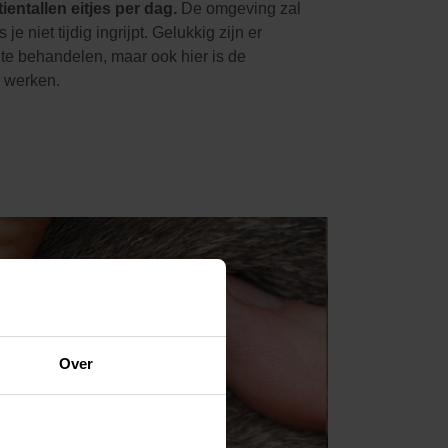
entallen eitjes per dag.
De omgeving zal
e niet tijdig ingrijpt. Gelukkig zijn er
 te behandelen,
maar ook hier is de
 werken.
Over