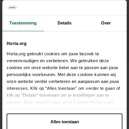
zacht voor de maag
ondersteunend voor huid en vacht
Toestemming
Details
Over
gemaakt op basis van licht verteerbare
ingrediënten
een uitstekende keuze bij allergieën of
Horta.org
voedselintoleranties
Horta.org gebruikt cookies om jouw bezoek te
vereenvoudigen en verbeteren. We gebruiken deze
cookies om onze website beter aan te passen aan jouw
VOOR WIE IS HORTA
persoonlijke voorkeuren. Met deze cookies kunnen wij
onze website verder verbeteren en aanpassen aan jouw
interesses. Klik op “Alles toestaan" om verder te gaan of
PURE SENSITIVE
klik op "Details" bovenaan om je instellingen aan te
passen. Meer weten? Lees onze
Cookie Policy
voor
GESCHIKT?
meer informatie.
Alles toestaan
honden met een bekende graanintolerantie of