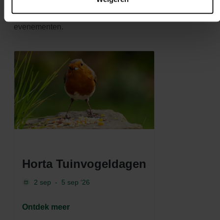
Blijf deze pagina nauwlettend in de gaten houden en
mis geen enkele kans op geweldige promoties en
evenementen.
Horta Tuinvogeldagen
2 sep
-
5 sep ‘26
Ontdek meer