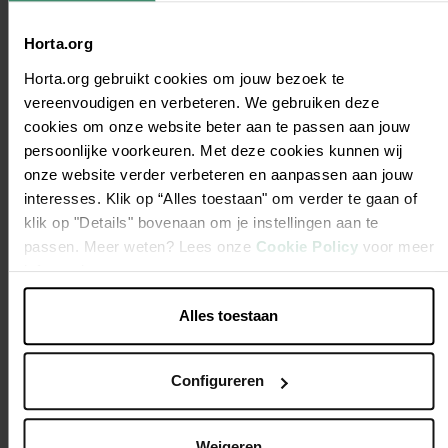
Horta.org
Horta.org gebruikt cookies om jouw bezoek te
Gazonmeststof
Pindakaas 330gr
Medium A
vereenvoudigen en verbeteren. We gebruiken deze
Humifirst 20kg
original
& Rice 3k
cookies om onze website beter aan te passen aan jouw
€ 33,95
€ 2,95
€ 2
Vanaf
persoonlijke voorkeuren. Met deze cookies kunnen wij
Beste prijs-
Beste prijs-
Meerdere v
kwaliteit
kwaliteit
onze website verder verbeteren en aanpassen aan jouw
Beste pr
interesses. Klik op “Alles toestaan" om verder te gaan of
kwaliteit
klik op "Details" bovenaan om je instellingen aan te
passen. Meer weten? Lees onze
Cookie Policy
voor meer
informatie.
Alles toestaan
Folders en
evenementen
Configureren
Weigeren