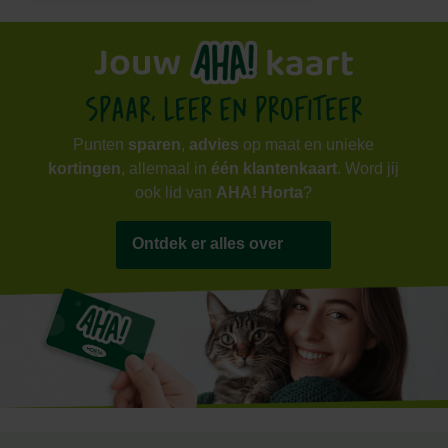
Punten
sparen
,
advies
op maat en unieke
kortingen
, allemaal in
één klantenkaart
. Word jij
ook lid van
AHA! Horta
?
Ontdek er alles over