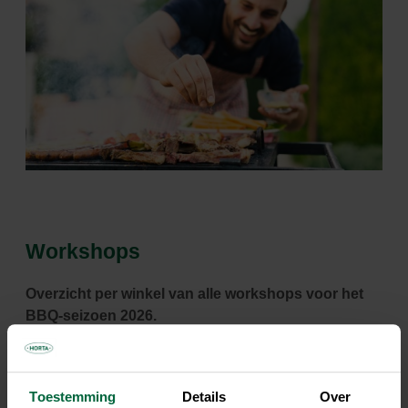
Workshops
Overzicht per winkel van alle workshops voor het
BBQ-seizoen 2026.
›
Workshop Horta Wingene
Toestemming
Details
Over