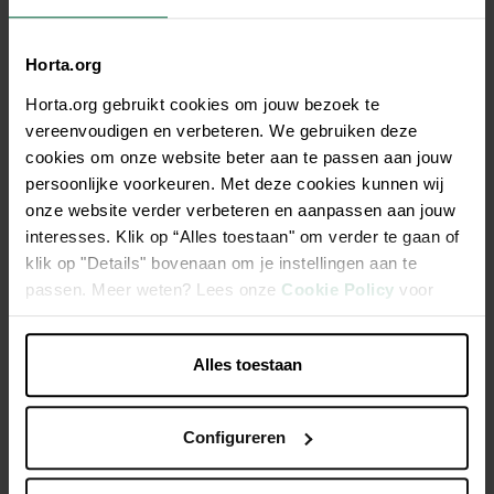
Vanaf:
04/09/2026
Horta.org
Horta.org gebruikt cookies om jouw bezoek te
›
Workshop Horta Kuringen
vereenvoudigen en verbeteren. We gebruiken deze
cookies om onze website beter aan te passen aan jouw
Op:
5/09/2026
persoonlijke voorkeuren. Met deze cookies kunnen wij
onze website verder verbeteren en aanpassen aan jouw
interesses. Klik op “Alles toestaan" om verder te gaan of
klik op "Details" bovenaan om je instellingen aan te
›
Workshop Horta Zonhoven
passen. Meer weten? Lees onze
Cookie Policy
voor
meer informatie.
Vanaf:
26/09/2026
Alles toestaan
Configureren
›
Workshop Horta Tongeren
Op:
14/10/2026