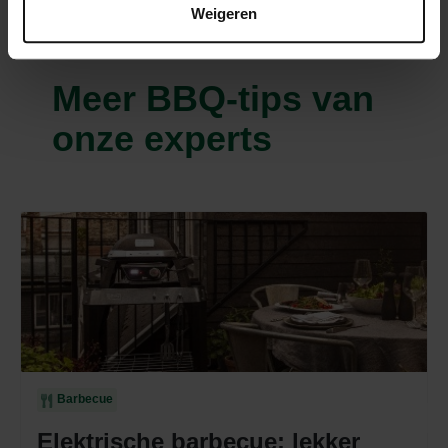
Weigeren
Meer BBQ-tips van
onze experts
Barbecue
Elektrische barbecue: lekker