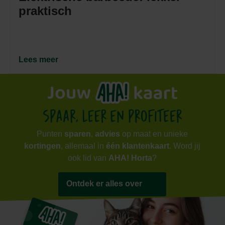
praktisch
Lees meer
Punten
sparen
,
advies
op maat en unieke
kortingen
, allemaal in
één klantenkaart
. Word jij
ook lid van
AHA! Horta
?
Ontdek er alles over