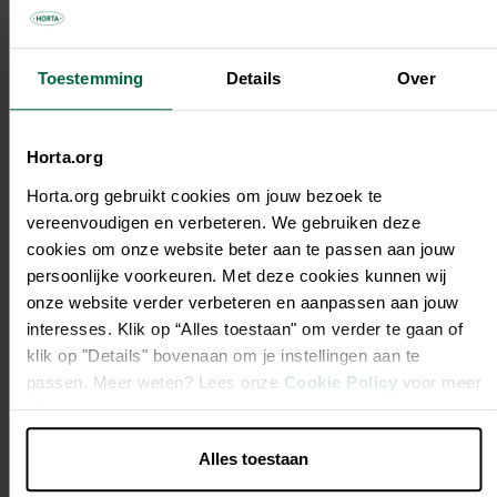
Toestemming
Details
Over
ACTIE
Horta.org
Horta.org gebruikt cookies om jouw bezoek te
vereenvoudigen en verbeteren. We gebruiken deze
cookies om onze website beter aan te passen aan jouw
persoonlijke voorkeuren. Met deze cookies kunnen wij
onze website verder verbeteren en aanpassen aan jouw
Strooivoer 10+2kg
Universele
Mosterdz
interesses. Klik op “Alles toestaan" om verder te gaan of
gratis
bodemverbeteraar
60L
klik op "Details" bovenaan om je instellingen aan te
€ 6,45
€ 10,95
€ 9,90
Vanaf
passen. Meer weten? Lees onze
Cookie Policy
voor meer
Beste prijs-
Beste pr
Meerdere varianten
kwaliteit
kwaliteit
informatie.
Beste prijs-
kwaliteit
Alles toestaan