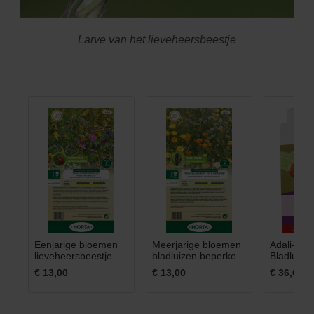
Larve van het lieveheersbeestje
Eenjarige bloemen
Meerjarige bloemen
Adali-Gua
lieveheersbeestje
bladluizen beperken
Bladluiz
35m²
35m²
BOX 20m
€ 13,00
€ 13,00
€ 36,60