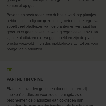
komen af op geur.
Bovendien heeft regen een dubbele werking: plantjes
hebben het nodig om gezond te groeien en de regenval
spoelt veel bladluizen van de planten en vertraagt hun
groei. Is er geen of veel te weinig regen gevallen? Dan
zijn de bladluizen niet weggespoeld én zijn de planten
ernstig verzwakt — en dus makkelijke slachtoffers voor
hongerige bladluizen.
TIP!
PARTNER IN CRIME
Bladluizen worden geholpen door de mieren: zij
‘melken’ bladluizen voor zoete honingdauw en
beschermen de bladluizen dan ook tegen hun
vijanden. Je weet wat dat betekent: zie je mieren op