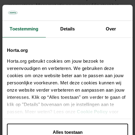
menu staan. Maar met stip op nummer één staat het
lieveheersbeestje, dé aartsvijand van de bladluis.
En dan vooral de larven van het lieveheersbeestje: zij
Toestemming
Details
Over
eten véél bladluizen om te groeien. Ook hier zie je de
gevolgen van een droog voorjaar: door de warmte laten
de lieveheersbeestjes zich pas later zien en krijgen de
Horta.org
bladluizen lang vrij spel.
Horta.org gebruikt cookies om jouw bezoek te
(Lees verder onder de producten!)
vereenvoudigen en verbeteren. We gebruiken deze
cookies om onze website beter aan te passen aan jouw
persoonlijke voorkeuren. Met deze cookies kunnen wij
onze website verder verbeteren en aanpassen aan jouw
interesses. Klik op “Alles toestaan" om verder te gaan of
klik op "Details" bovenaan om je instellingen aan te
passen. Meer weten? Lees onze
Cookie Policy
voor
meer informatie.
Alles toestaan