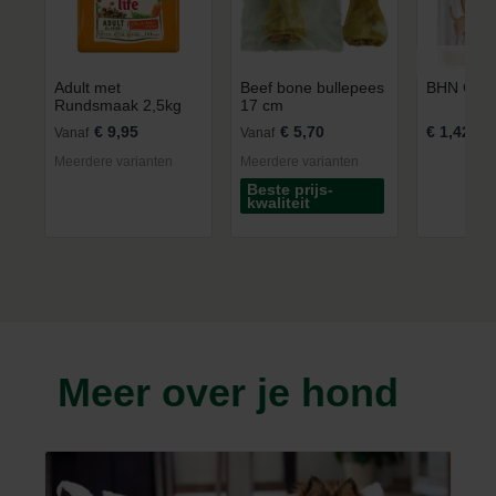
Adult met
Beef bone bullepees
BHN Chih
Rundsmaak 2,5kg
17 cm
€ 9,95
€ 5,70
€ 1,42
Vanaf
Vanaf
Meerdere varianten
Meerdere varianten
Beste prijs-
kwaliteit
Meer over je hond