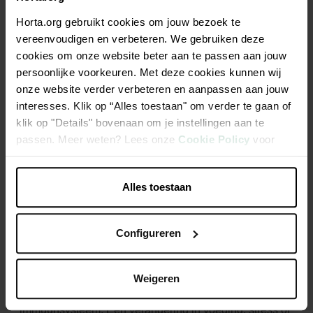
vreemd genoeg, minder koudebestendig. Oudere
Horta.org gebruikt cookies om jouw bezoek te
honden hebben sowieso een zwakker immuunsysteem
vereenvoudigen en verbeteren. We gebruiken deze
dan jonge honden.
cookies om onze website beter aan te passen aan jouw
persoonlijke voorkeuren. Met deze cookies kunnen wij
onze website verder verbeteren en aanpassen aan jouw
interesses. Klik op “Alles toestaan" om verder te gaan of
Hoe je zijn weerstand versterkt
klik op "Details" bovenaan om je instellingen aan te
passen. Meer weten? Lees onze
Cookie Policy
voor
Je kan de immuniteit van je hond versterken met
meer informatie.
evenwichtige voeding en een probiotische kuur. Doe dit
nog voor de wintertemperaturen aanbreken. Zo hou je
Alles toestaan
zijn darmflora in topconditie.
Probiotica
worden ook ‘goede bacteriën’ genoemd. Ze
Configureren
worden afgescheiden door het spijsverteringsstelsel en
zijn essentieel voor de opname van voedingsstoffen en
beschermen het lichaam tegen giftige producten. Ze
Weigeren
zijn belangrijk voor de ondersteuning van het
immuunsysteem. Een verandering in voeding, stress of