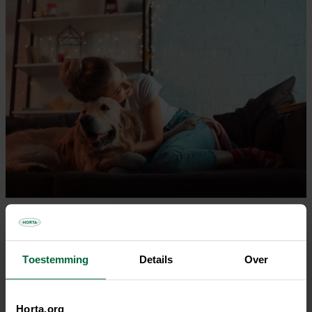
TIP!
De ene hond is de andere niet. Afhankelijk van
het ras, de leeftijd, het gewicht en het type vacht kan je
Toestemming
Details
Over
hond gevoeliger zijn voor ziekte dan een andere. Een
hond met een dichte vacht verdraagt beter koude
temperaturen. Een hond met overgewicht is dan weer,
Horta.org