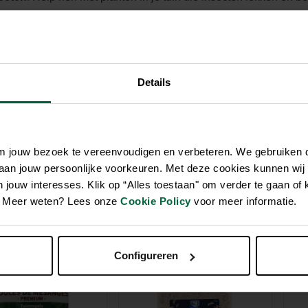
n voedselplek voor de winter, wanneer er schaarste heerst. Vul je
uw tuin terechtkunnen. Als het erg koud wordt, kan je al vetboll
Details
op peil te houden, zijn vooral de wintermaanden behoorlijk uit
belangrijk om bij te voederen. Voeder ’s ochtends en in de na
avondmaal helpt ze door de koude nacht.
om jouw bezoek te vereenvoudigen en verbeteren. We gebruiken
 aan jouw persoonlijke voorkeuren. Met deze cookies kunnen wij
jouw interesses. Klik op “Alles toestaan" om verder te gaan of 
en. Meer weten? Lees onze
Cookie Policy
voor meer informatie.
Configureren