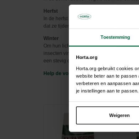
Herfst
In de herfst zoeken vogels al actief naar ee
dat ze tijdens de barre wintermaanden in jo
Toestemming
Winter
Om hun lichaamstemperatuur van zo’n 40 °C 
insecten vind je ook amper. Daarom is het 
Horta.org
een stevig ontbijt nodig en een voedzaam 
Horta.org gebruikt cookies 
Help de vogels overwinteren
website beter aan te passen
verbeteren en aanpassen aan 
je instellingen aan te pass
Weigeren