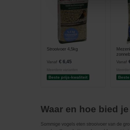
Strooivoer 4,5kg
Mezenb
zonneb
€ 6,45
Vanaf
Vanaf
Meerdere varianten
Meerder
Beste prijs-kwaliteit
Beste 
Waar en hoe bied je
Sommige vogels eten strooivoer van de gron