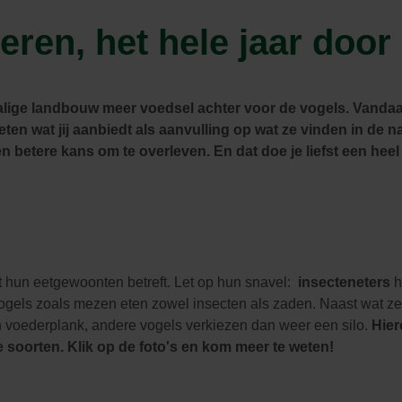
Zwembaden
Aquariums
Onderhoud
ren, het hele jaar door
Filters & pompen
Nuttige accessoires
Filters & pompen
Ontspanning
schalige landbouw meer voedsel achter voor de vogels. Vandaa
eten wat jij aanbiedt als aanvulling op wat ze vinden in de n
en betere kans om te overleven. En dat doe je liefst een heel 
at hun eetgewoonten betreft. Let op hun snavel:
insecteneters
h
gels zoals mezen eten zowel insecten als zaden. Naast wat ze 
en voederplank, andere vogels verkiezen dan weer een silo.
Hier
 soorten. Klik op de foto's en kom meer te weten!