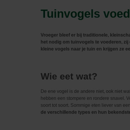
Parasols & schaduwdoeken
Kooien & volières
Tuinhuis
Andere tuinbewoners
Tuinvogels voede
Bloempotten & bloembakken
Spelen
Tuinkamer
Verwarming
Nuttige accessoires
Carport
Tuinverlichting
Pergola
Decoratie
Brievenbus
Vroeger bleef er bij traditionele, klein
Speeltijd
Bouwmaterialen
het nodig om tuinvogels te voederen, zij 
Afboording
kleine vogels naar je tuin en krijgen ze e
Kunstgras
Wie eet wat?
De ene vogel is de andere niet, ook niet w
hebben een stompere en rondere snavel. Vo
soort tot soort. Sommige eten liever van e
de verschillende types en hun bekendste