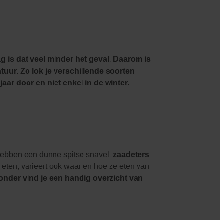
Kledij & schoeisel
Tuinvogels en andere
tuinbewoners
g is dat veel minder het geval. Daarom is
atuur. Zo lok je verschillende soorten
jaar door en niet enkel in de winter.
ebben een dunne spitse snavel,
zaadeters
eten, varieert ook waar en hoe ze eten van
onder vind je een handig overzicht van