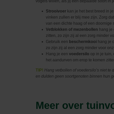
vogels willen, als jij een bepaalde soort in j
Strooivoer
kan je het best breed in j
vinken zullen er blij mee zijn. Zorg d
van een dichte haag of een doornige s
Vetblokken of mezenbollen
hang je 
zitten, zo zijn zij al een zorg minder 
Gebruik een
beschermkooi
hang je o
zo zijn zij al een zorg minder voor onz
Hang je een
voedersilo
op in je tui
het aandurven om erop te komen zitte
TIP!
Hang vetbollen of voedersilo’s niet te d
en dulden geen soortgenoten binnen hun g
Meer over tuinv