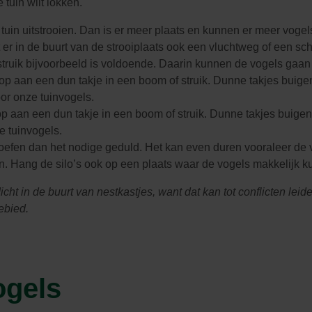
e tuin wilt lokken.
e tuin uitstrooien. Dan is er meer plaats en kunnen er meer vog
at er in de buurt van de strooiplaats ook een vluchtweg of een sc
truik bijvoorbeeld is voldoende. Daarin kunnen de vogels gaan
op aan een dun takje in een boom of struik. Dunne takjes buigen
voor onze tuinvogels.
p aan een dun takje in een boom of struik. Dunne takjes buigen 
e tuinvogels.
n, oefen dan het nodige geduld. Het kan even duren vooraleer d
n. Hang de silo’s ook op een plaats waar de vogels makkelijk 
icht in de buurt van nestkastjes, want dat kan tot conflicten lei
ebied.
ogels