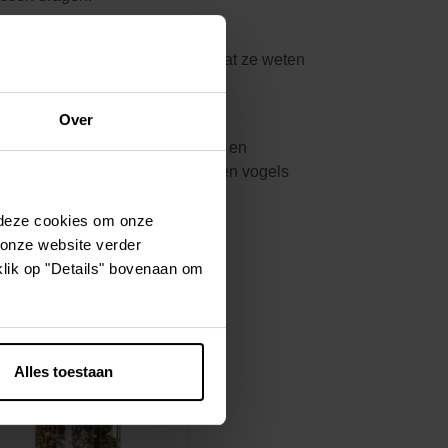
 voederplank nu al rijkelijk, zodat ze weten
en en pinda's aanbieden.
Over
dagend. Zaden zijn er niet meer en
middag. Na een koude nacht hebben vogels
 deze cookies om onze
 onze website verder
klik op "Details" bovenaan om
Alles toestaan