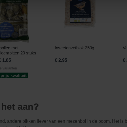
ollen met
Insectenvetblok 350g
Vo
loempitten 20 stuks
€ 1,85
€ 2,95
€
e varianten
prijs-kwaliteit
 het aan?
d, andere pikken liever van een mezenbol in de boom. Het is b