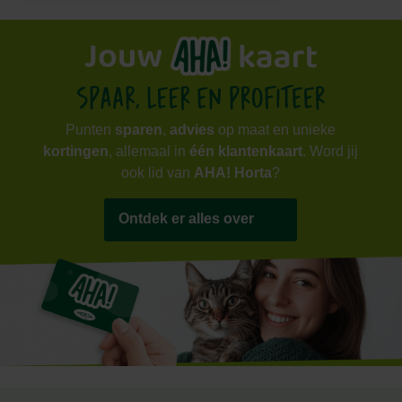
Punten
sparen
,
advies
op maat en unieke
kortingen
, allemaal in
één klantenkaart
. Word jij
ook lid van
AHA! Horta
?
Ontdek er alles over