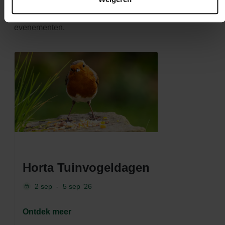
Blijf deze pagina nauwlettend in de gaten houden en
mis geen enkele kans op geweldige promoties en
evenementen.
Horta Tuinvogeldagen
2 sep
-
5 sep ‘26
Ontdek meer