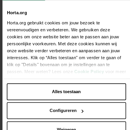
Horta.org
Horta.org gebruikt cookies om jouw bezoek te
Medium Adult Lamb
Maxi Adult Chicken &
Mini Adul
vereenvoudigen en verbeteren. We gebruiken deze
& Rice 3kg
Rice 3kg
Rice 3kg
cookies om onze website beter aan te passen aan jouw
€ 21,45
€ 19,95
€ 1
Vanaf
Vanaf
Vanaf
persoonlijke voorkeuren. Met deze cookies kunnen wij
Beste pr
Meerdere varianten
Meerdere varianten
kwaliteit
onze website verder verbeteren en aanpassen aan jouw
Beste prijs-
Beste prijs-
interesses. Klik op “Alles toestaan" om verder te gaan of
kwaliteit
kwaliteit
klik op "Details" bovenaan om je instellingen aan te
passen. Meer weten? Lees onze
Cookie Policy
voor meer
informatie.
Alles toestaan
Folders en
evenementen
Configureren
Weigeren