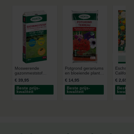
Moswerende
Potgrond geraniums
Eschschol
gazonmeststof
en bloeiende planten
Californi
Humifirst 20kg
60L
€ 39,95
€ 14,95
€ 2,65
Beste prijs-
Beste prijs-
Beste pr
kwaliteit
kwaliteit
kwaliteit