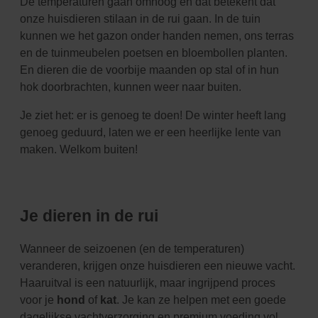
De temperaturen gaan omhoog en dat betekent dat
onze huisdieren stilaan in de rui gaan. In de tuin
kunnen we het gazon onder handen nemen, ons terras
en de tuinmeubelen poetsen en bloembollen planten.
En dieren die de voorbije maanden op stal of in hun
hok doorbrachten, kunnen weer naar buiten.
Je ziet het: er is genoeg te doen! De winter heeft lang
genoeg geduurd, laten we er een heerlijke lente van
maken. Welkom buiten!
Je dieren in de rui
Wanneer de seizoenen (en de temperaturen)
veranderen, krijgen onze huisdieren een nieuwe vacht.
Haaruitval is een natuurlijk, maar ingrijpend proces
voor je
hond
of
kat
. Je kan ze helpen met een goede
dagelijkse vachtverzorging en premium voeding vol