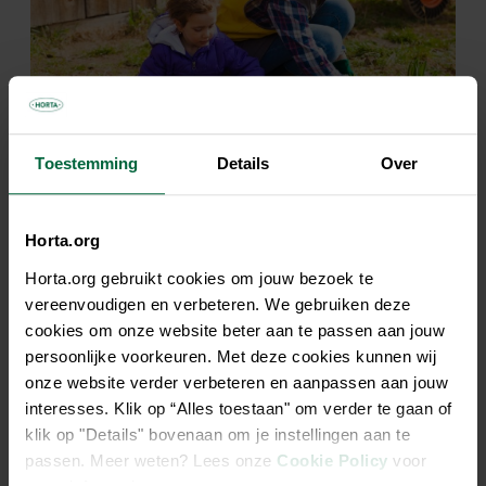
Toestemming
Details
Over
Horta.org
Haal de lente in huis
Horta.org gebruikt cookies om jouw bezoek te
vereenvoudigen en verbeteren. We gebruiken deze
Je planten groeien en hebben dus regelmatig meer
cookies om onze website beter aan te passen aan jouw
ruimte nodig. Ook potgrond verliest na verloop van tijd
persoonlijke voorkeuren. Met deze cookies kunnen wij
zijn voedingsstoffen en moet je op tijd vervangen. Met
onze website verder verbeteren en aanpassen aan jouw
andere woorden: het is tijd om je planten te
verpotten
.
interesses. Klik op “Alles toestaan" om verder te gaan of
We geven je bij Horta graag tips én … de juiste
klik op "Details" bovenaan om je instellingen aan te
potgrond
.
passen. Meer weten? Lees onze
Cookie Policy
voor