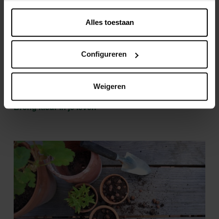
meer informatie.
Over mooie planten in pot gesproken, wist je dat je
perfect
bloembollen
kan planten in een bloembak? In
Alles toestaan
vijf simpele stappen om precies te zijn. Ideaal voor wie
geen tuin heeft en toch graag de lente in al haar pracht
in huis haalt. En een extra tip: combineer bloembollen
Configureren
met verschillende bloeiperiodes, zodat je het hele jaar
door kan genieten van hun kleurenpracht.
Weigeren
Breng kleur in je leven