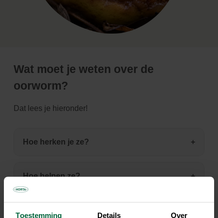
Wat moet je weten over de
oorworm?
Dat lees je hieronder!
Hoe herken je ze?
Hoe helpen ze?
Hoe planten ze zich voort?
Toestemming
Details
Over