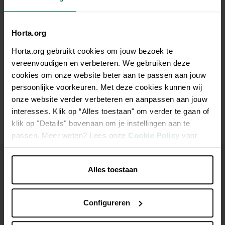
Hoe overleven ze?
Horta.org
Horta.org gebruikt cookies om jouw bezoek te
Hebben ze natuurlijke vijanden?
vereenvoudigen en verbeteren. We gebruiken deze
cookies om onze website beter aan te passen aan jouw
persoonlijke voorkeuren. Met deze cookies kunnen wij
Hoe maak je je tuin aantrekkelijk voor
onze website verder verbeteren en aanpassen aan jouw
oorwormen?
interesses. Klik op “Alles toestaan" om verder te gaan of
klik op "Details" bovenaan om je instellingen aan te
passen. Meer weten? Lees onze
Cookie Policy
voor
meer informatie.
Zo maak je een oorwormpot
Alles toestaan
Dit heb je nodig
Configureren
Stro
Touw