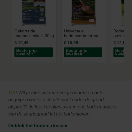
Gekorrelde
Universele
Bodemver
magnesiumkalk 20kg
bodemverbeteraar
gazon 60
60L
€ 10,45
€ 10,95
€ 12,50
Beste prijs-
Beste prijs-
Beste pr
kwaliteit
kwaliteit
kwaliteit
TIP!
Wil je meer weten over je bodem en beter
begrijpen wat er zich allemaal onder de grond
afspeelt? Je leest er alles over in ons bodem-dossier,
van de zuurtegraad tot het bodemleven.
Ontdek het bodem-dossier